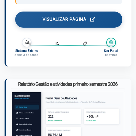
VISUALIZAR PÁGINA
📰
🌐
📄
📄
📝
📋
Sistema Externo
Seu Portal
ORIGEM DE DADOS
DESTINO