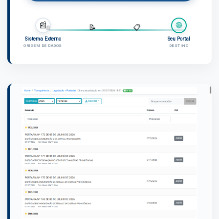
📰
🌐
📄
📄
📝
📋
Sistema Externo
Seu Portal
ORIGEM DE DADOS
DESTINO