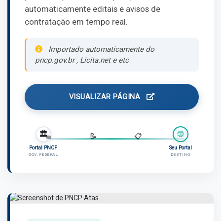
automaticamente editais e avisos de
contratação em tempo real.
Importado automaticamente do
pncp.gov.br , Licita.net e etc
VISUALIZAR PÁGINA
🏛️
🌐
📄
💼
📝
📋
Portal PNCP
Seu Portal
GOV. FEDERAL
DESTINO