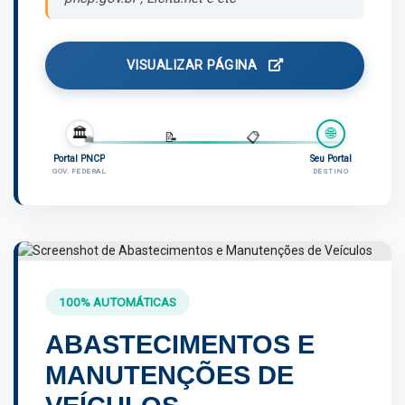
VISUALIZAR PÁGINA
🏛️
🌐
📄
💼
📝
📋
Portal PNCP
Seu Portal
GOV. FEDERAL
DESTINO
100% AUTOMÁTICAS
ABASTECIMENTOS E
MANUTENÇÕES DE