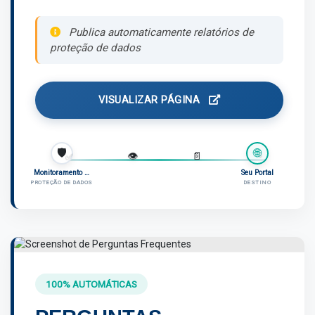
Publica automaticamente relatórios de
proteção de dados
VISUALIZAR PÁGINA
🛡️
🌐
🔒
✅
👁️
📄
Monitoramento LGPD
Seu Portal
PROTEÇÃO DE DADOS
DESTINO
100% AUTOMÁTICAS