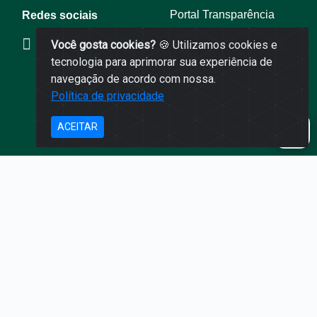
Portal Transparência
Redes sociais
Nossa Ouvidoria
Você gosta cookies?
🍪 Utilizamos cookies e
Publicações recentes
tecnologia para aprimorar sua experiência de
Relatório de publicações
navegação de acordo com nossa.
automátizadas
Política de privacidade
PNTP Guia
ACEITAR
MEIOS DE CONTATO
0800 6421828
ouvidoria@saojosedosquatromarcos.mt.gov.br
Avenida Dr. Guilherme Pinto Cardoso 539 Centro - MT
Segunda a sexta: 7h às 13h