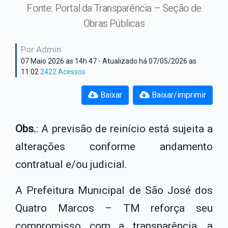
Hino Oficial
Fonte: Portal da Transparência – Seção de
Secretaria Assistência
Obras Públicas
Social
Cultura e costumes
Por Admin
Secretaria de Administração
Plano Institucional
07 Maio 2026 as 14h 47
- Atualizado há 07/05/2026 as
11:02
2422 Acessos
Secretaria de Educação
Baixar
Baixar/imprimir
Secretaria de Fazenda
Secretaria de Obras
Obs.
: A previsão de reinício está sujeita a
alterações conforme andamento
Secretaria de Saúde
contratual e/ou judicial.
A Prefeitura Municipal de São José dos
Quatro Marcos – TM reforça seu
compromisso com a transparência, a