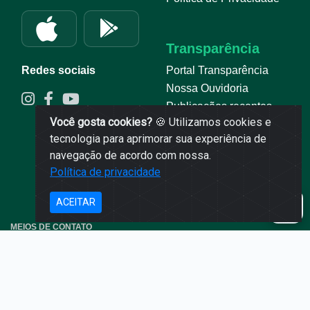
Transparência
Portal Transparência
Redes sociais
Nossa Ouvidoria
Publicações recentes
Você gosta cookies?
🍪 Utilizamos cookies e
Relatório de publicações
tecnologia para aprimorar sua experiência de
automátizadas
navegação de acordo com nossa.
PNTP Guia
Política de privacidade
ACEITAR
MEIOS DE CONTATO
0800 6421828
ouvidoria@saojosedosquatromarcos.mt.gov.br