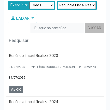
Hino Oficial
Exercício:
Secretaria Assistência
Social
Cultura e costumes
BAIXAR
Secretaria de Administração
Plano Institucional
BUSCAR
Secretaria de Educação
Secretaria de Fazenda
Renúncia fiscal Realiza 2023
Secretaria de Obras
31/07/2025
Por: FLÁVIO RODRIGUES MASSONI - Há 13 meses
Secretaria de Saúde
31/07/2025
ABRIR
Renúncia fiscal Realiza 2024