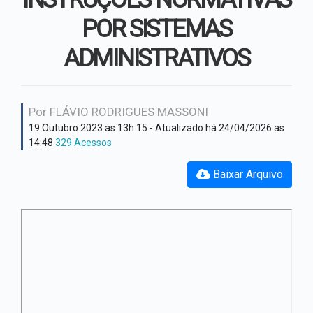
Hino Oficial
Secretaria Assistência
POR SISTEMAS
Social
Cultura e costumes
ADMINISTRATIVOS
Secretaria de Administração
Plano Institucional
Secretaria de Educação
Por FLÁVIO RODRIGUES MASSONI
19 Outubro 2023 as 13h 15
- Atualizado há 24/04/2026 as
Secretaria de Fazenda
14:48
329 Acessos
Secretaria de Obras
Baixar Arquivo
Secretaria de Saúde