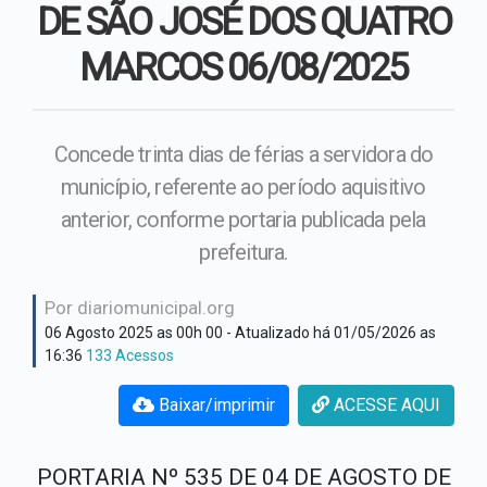
Hino Oficial
DE SÃO JOSÉ DOS QUATRO
Secretaria Assistência
Social
MARCOS 06/08/2025
Cultura e costumes
Secretaria de Administração
Plano Institucional
Concede trinta dias de férias a servidora do
Secretaria de Educação
município, referente ao período aquisitivo
Secretaria de Fazenda
anterior, conforme portaria publicada pela
prefeitura.
Secretaria de Obras
Por diariomunicipal.org
Secretaria de Saúde
06 Agosto 2025 as 00h 00
- Atualizado há 01/05/2026 as
16:36
133 Acessos
Baixar/imprimir
ACESSE AQUI
PORTARIA Nº 535 DE 04 DE AGOSTO DE