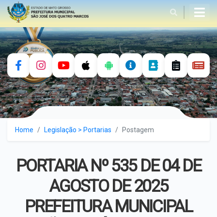
História
Dados geográficos
Prefeito
Home
Legislação > Portarias
Postagem
Dados Econômicos
Vice-Prefeito
Secretaria de Gabinete
PORTARIA Nº 535 DE 04 DE
Bandeira
Controle Interno
PREVIQUAM
AGOSTO DE 2025
Brasão
SEAMA - Secretaria de
PREFEITURA MUNICIPAL
Agricultura e Meio Ambiente