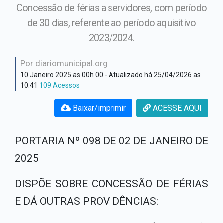
Hino Oficial
Concessão de férias a servidores, com período
Secretaria Assistência
de 30 dias, referente ao período aquisitivo
Social
Cultura e costumes
2023/2024.
Secretaria de Administração
Plano Institucional
Por diariomunicipal.org
Secretaria de Educação
10 Janeiro 2025 as 00h 00
- Atualizado há 25/04/2026 as
10:41
109 Acessos
Secretaria de Fazenda
Baixar/imprimir
ACESSE AQUI
Secretaria de Obras
PORTARIA Nº 098 DE 02 DE JANEIRO DE
Secretaria de Saúde
2025
DISPÕE SOBRE CONCESSÃO DE FÉRIAS
E DÁ OUTRAS PROVIDÊNCIAS: