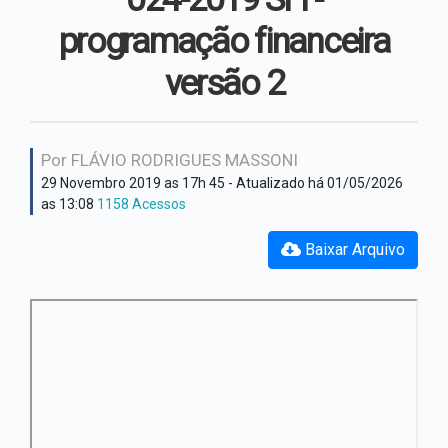
Hino Oficial
Secretaria Assistência
programação financeira
Social
Cultura e costumes
versão 2
Secretaria de Administração
Plano Institucional
Secretaria de Educação
Por FLÁVIO RODRIGUES MASSONI
29 Novembro 2019 as 17h 45
- Atualizado há 01/05/2026
Secretaria de Fazenda
as 13:08
1158 Acessos
Secretaria de Obras
Baixar Arquivo
Secretaria de Saúde