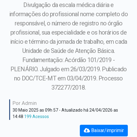
Hino Oficial
Divulgação da escala médica diária e
Secretaria Assistência
informações do profissional nome completo do
Social
Cultura e costumes
responsável, o número de registro no órgão
Secretaria de Administração
profissional, sua especialidade e os horários de
Plano Institucional
início e término da jornada de trabalho, em cada
Secretaria de Educação
Unidade de Saúde de Atenção Básica.
Fundamentação: Acórdão 101/2019 -
Secretaria de Fazenda
PLENÁRIO. Julgado em 26/03/2019. Publicado
Secretaria de Obras
no DOC/TCE-MT em 03/04/2019. Processo
372277/2018.
Secretaria de Saúde
Por Admin
30 Maio 2025 as 09h 57
- Atualizado há 24/04/2026 as
14:48
199 Acessos
Baixar/imprimir