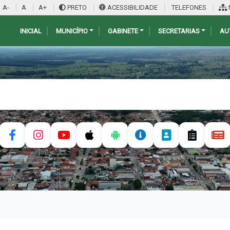
A-
A
A+
PRETO
ACESSIBILIDADE
TELEFONES
INICIAL
MUNICÍPIO
GABINETE
SECRETARIAS
AU