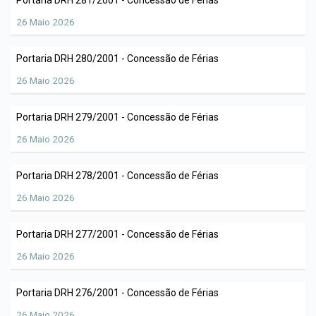
Portaria DRH 281/2001 - Concessão de Férias
Hino Oficial
Secretaria Assistência
26 Maio 2026
Social
Cultura e costumes
Portaria DRH 280/2001 - Concessão de Férias
Secretaria de Administração
Plano Institucional
26 Maio 2026
Secretaria de Educação
Portaria DRH 279/2001 - Concessão de Férias
Secretaria de Fazenda
26 Maio 2026
Secretaria de Obras
Portaria DRH 278/2001 - Concessão de Férias
26 Maio 2026
Secretaria de Saúde
Portaria DRH 277/2001 - Concessão de Férias
26 Maio 2026
Portaria DRH 276/2001 - Concessão de Férias
26 Maio 2026