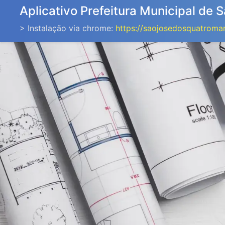
Aplicativo Prefeitura Municipal de
> Instalação via chrome:
https://saojosedosquatroma