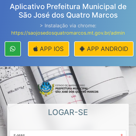
Aplicativo Prefeitura Municipal de
São José dos Quatro Marcos
> Instalação via chrome:
https://saojosedosquatromarcos.mt.gov.br/admin
APP IOS
APP ANDROID
LOGAR-SE
E-MAIL