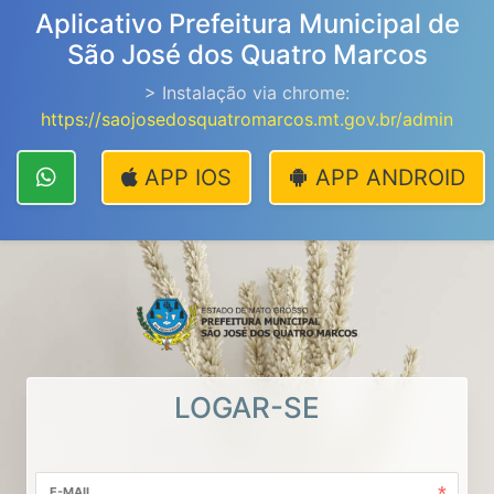
Aplicativo Prefeitura Municipal de
São José dos Quatro Marcos
> Instalação via chrome:
https://saojosedosquatromarcos.mt.gov.br/admin
APP IOS
APP ANDROID
LOGAR-SE
E-MAIL