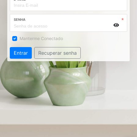
SENHA
Manterme Conectado
Entrar
Recuperar senha