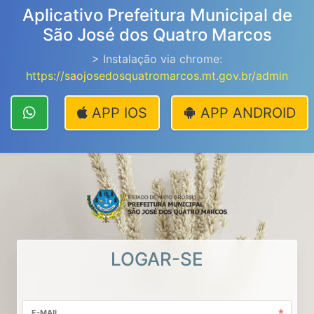
Aplicativo Prefeitura Municipal de
São José dos Quatro Marcos
> Instalação via chrome:
https://saojosedosquatromarcos.mt.gov.br/admin
APP IOS
APP ANDROID
LOGAR-SE
E-MAIL