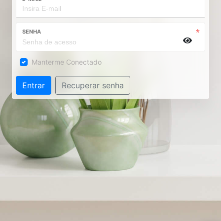
SENHA
Manterme Conectado
Entrar
Recuperar senha