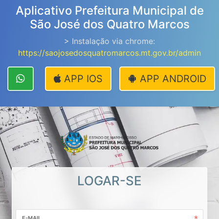
Aplicativo Prefeitura Municipal de
São José dos Quatro Marcos
> Instalação via chrome:
https://saojosedosquatromarcos.mt.gov.br/admin
APP IOS
APP ANDROID
LOGAR-SE
E-MAIL