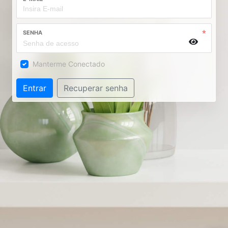
SENHA
Manterme Conectado
Entrar
Recuperar senha