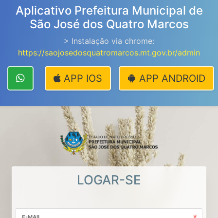
Aplicativo Prefeitura Municipal de
São José dos Quatro Marcos
> Instalação via chrome:
https://saojosedosquatromarcos.mt.gov.br/admin
APP IOS
APP ANDROID
LOGAR-SE
E-MAIL