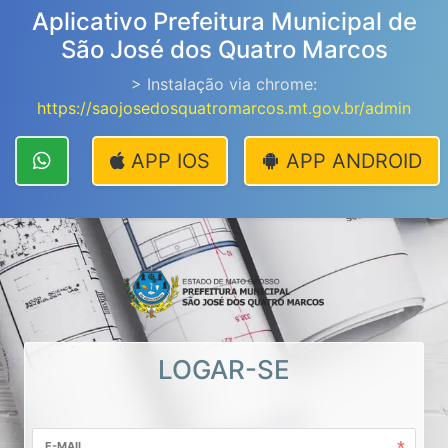
Aplicativo Prefeitura Municipal de
São José dos Quatro Marcos
> Instalação via chrome:
https://saojosedosquatromarcos.mt.gov.br/admin
APP IOS
APP ANDROID
LOGAR-SE
E-MAIL