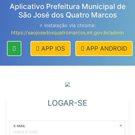
Aplicativo Prefeitura Municipal de
São José dos Quatro Marcos
> Instalação via chrome:
https://saojosedosquatromarcos.mt.gov.br/admin
APP IOS
APP ANDROID
LOGAR-SE
E-MAIL