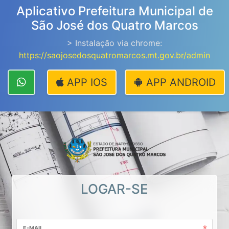
Aplicativo Prefeitura Municipal de
São José dos Quatro Marcos
> Instalação via chrome:
https://saojosedosquatromarcos.mt.gov.br/admin
APP IOS
APP ANDROID
LOGAR-SE
E-MAIL