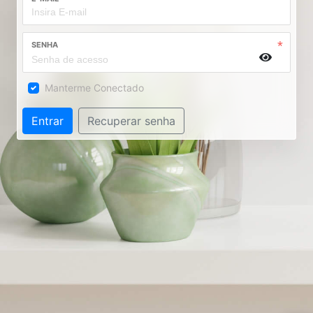
SENHA
Manterme Conectado
Entrar
Recuperar senha