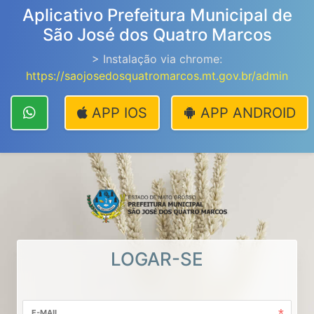
Aplicativo Prefeitura Municipal de
São José dos Quatro Marcos
> Instalação via chrome:
https://saojosedosquatromarcos.mt.gov.br/admin
APP IOS
APP ANDROID
LOGAR-SE
E-MAIL