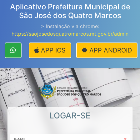
Aplicativo Prefeitura Municipal de
São José dos Quatro Marcos
> Instalação via chrome:
https://saojosedosquatromarcos.mt.gov.br/admin
APP IOS
APP ANDROID
LOGAR-SE
E-MAIL